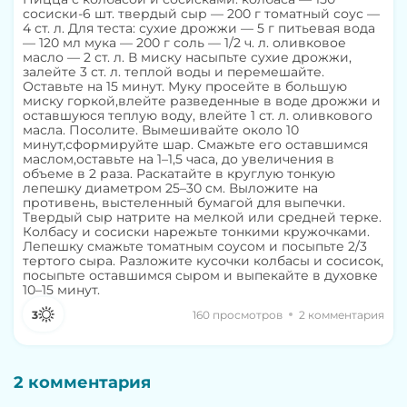
сосиски-6 шт. твердый сыр — 200 г томатный соус —
4 ст. л. Для теста: сухие дрожжи — 5 г питьевая вода
— 120 мл мука — 200 г соль — 1/2 ч. л. оливковое
масло — 2 ст. л. В миску насыпьте сухие дрожжи,
залейте 3 ст. л. теплой воды и перемешайте.
Оставьте на 15 минут. Муку просейте в большую
миску горкой,влейте разведенные в воде дрожжи и
оставшуюся теплую воду, влейте 1 ст. л. оливкового
масла. Посолите. Вымешивайте около 10
минут,сформируйте шар. Смажьте его оставшимся
маслом,оставьте на 1–1,5 часа, до увеличения в
объеме в 2 раза. Раскатайте в круглую тонкую
лепешку диаметром 25–30 см. Выложите на
противень, выстеленный бумагой для выпечки.
Твердый сыр натрите на мелкой или средней терке.
Колбасу и сосиски нарежьте тонкими кружочками.
Лепешку смажьте томатным соусом и посыпьте 2/3
тертого сыра. Разложите кусочки колбасы и сосисок,
посыпьте оставшимся сыром и выпекайте в духовке
10–15 минут.
3
160 просмотров
2 комментария
2 комментария