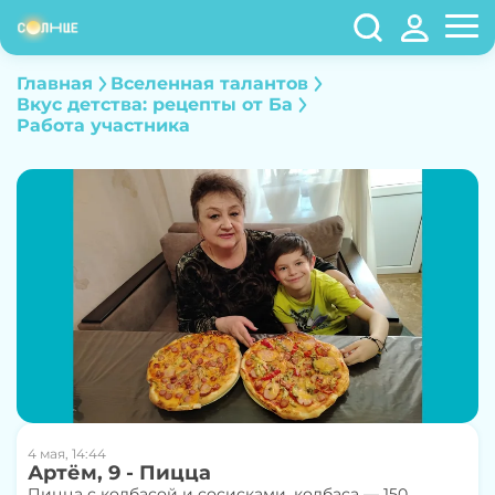
Главная
Вселенная талантов
Вкус детства: рецепты от Ба
Работа участника
4 мая, 14:44
Артём, 9 - Пицца
Пицца с колбасой и сосисками. колбаса — 150