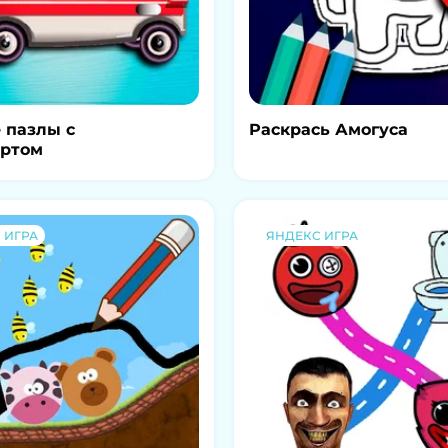
 пазлы с
Раскрась Амогуса
ортом
 ИГРА
ЯНДЕКС ИГРА