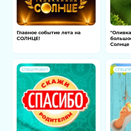
Главное событие лета на
"Оливка
СОЛНЦЕ!
большо
Солнце
СПЕЦПРОЕКТ
СПЕЦПР