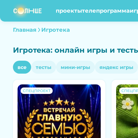
проекты
телепрограмма
иг
Главная
Игротека
Игротека: онлайн игры и тест
все
тесты
мини-игры
яндекс игры
СПЕЦПРОЕКТ
СПЕЦПР