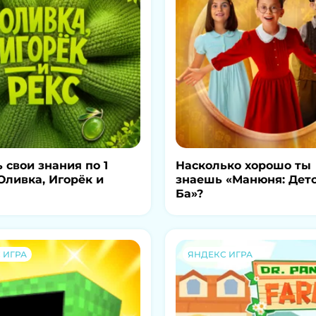
 свои знания по 1
Насколько хорошо ты
Оливка, Игорёк и
знаешь «Манюня: Дет
Ба»?
 ИГРА
ЯНДЕКС ИГРА