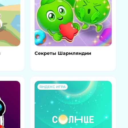
ы
Секреты Шармляндии
ЯНДЕКС ИГРА