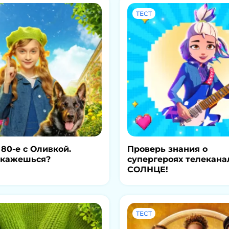
ТЕСТ
 80-е с Оливкой.
Проверь знания о
окажешься?
супергероях телекана
СОЛНЦЕ!
ТЕСТ