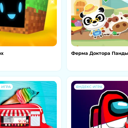
ox
Ферма Доктора Панд
 ИГРА
ЯНДЕКС ИГРА