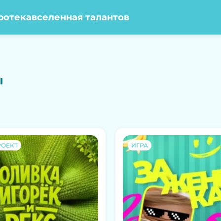
ротека
вселенная талантов
ы
ОЕКТ
ИГРА