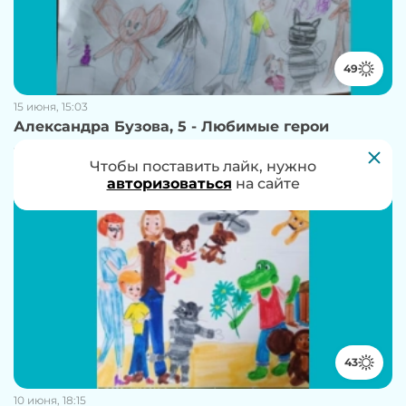
49
15 июня, 15:03
Александра Бузова, 5 - Любимые герои
353 просмотра
6 комментариев
Чтобы проголосовать за работу, нужно
Чтобы поставить лайк, нужно
авторизоваться
авторизоваться
на сайте
на сайте
43
10 июня, 18:15