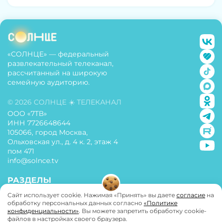
«СОЛНЦЕ» — федеральный
развлекательный телеканал,
рассчитанный на широкую
семейную аудиторию.
© 2026 СОЛНЦЕ ☀️ ТЕЛЕКАНАЛ
ООО «7ТВ»
ИНН 7726648644
105066, город Москва,
Ольховская ул., д. 4 к. 2, этаж 4
пом 471
info@solnce.tv
РАЗДЕЛЫ
Сайт использует cookie. Нажимая «Принять» вы даете
согласие
на
О телеканале
обработку персональных данных согласно
«Политике
конфиденциальности»
. Вы можете запретить обработку cookie-
Политика конфиденциальности
файлов в настройках своего браузера.