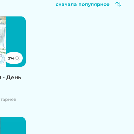
сначала популярное
274
 - День
нтариев