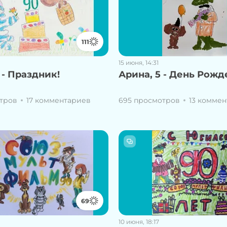
111
15 июня, 14:31
 - Праздник!
Арина, 5 - День Рож
тров
17 комментариев
695 просмотров
13 комме
69
10 июня, 18:17