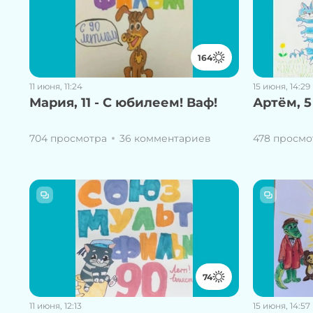
164
11 июня, 11:24
15 июня, 14:29
Мария, 11 - С юбилеем! Ваф!
Артём, 5
704 просмотра
36 комментариев
478 просмо
74
11 июня, 12:13
15 июня, 14:57