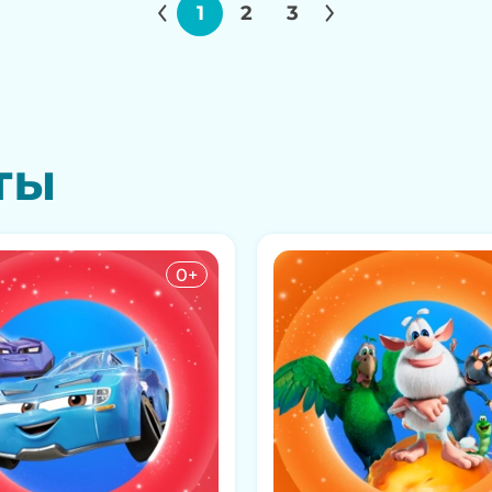
1
2
3
ты
0+