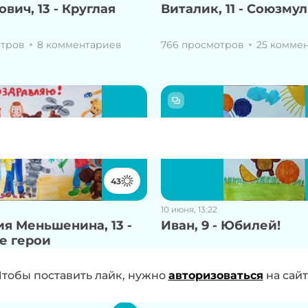
вич, 13 - Круглая
Виталик, 11 - Союзму
отров
8 комментариев
766 просмотров
25 комме
43
10 июня, 13:22
я Меньшенина, 13 -
Иван, 9 - Юбилей!
е герои
тров
11 комментариев
513 просмотров
10 коммен
 проголосовать за работу, нужно
тобы поставить лайк, нужно
авторизоваться
авторизоваться
на сай
на