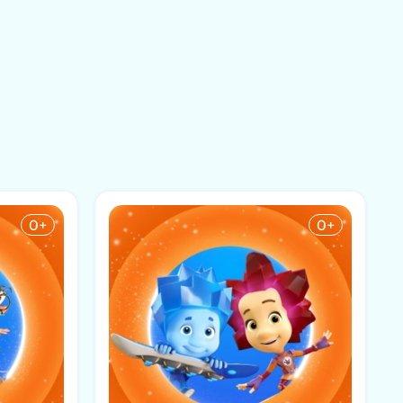
0+
0+