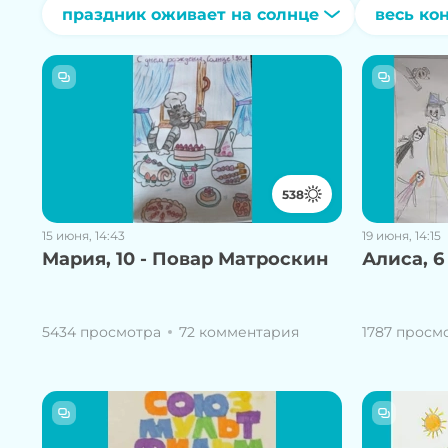
праздник оживает на солнце
весь ко
538
15 июня, 14:43
19 июня, 14:15
Мария, 10 - Повар Матроскин
Алиса, 6
5434 просмотра
72 комментария
1787 просм