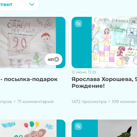
нтент
451
12 июня, 13:35
 - посылка-подарок
Ярослава Хорошева, 9
Рождение!
отров
71 комментарий
1472 просмотра
109 комме