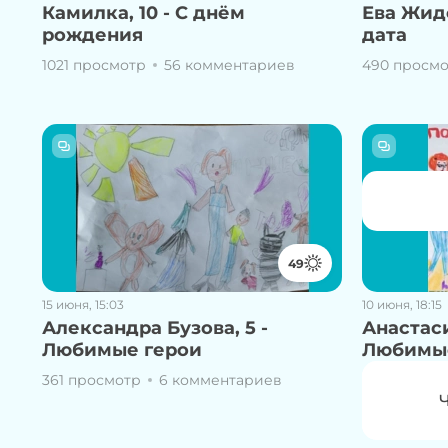
Камилка, 10 - С днём
Ева Жидо
рождения
дата
1021 просмотр
56 комментариев
490 просм
49
15 июня, 15:03
10 июня, 18:15
Александра Бузова, 5 -
Анастаси
Любимые герои
Любимы
361 просмотр
6 комментариев
347 просмо
Чтобы
Ч