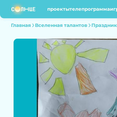
проекты
телепрограмма
иг
Главная
Вселенная талантов
Праздник