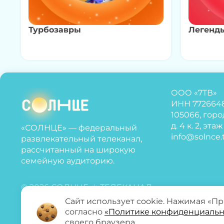
Турбозавры
Легенд
ООО «7ТВ»
ИНН 772664
105066, горо
д. 4 к. 2, эта
«СОЛНЦЕ» — федеральный
info@solnce.
развлекательный телеканал,
рассчитанный на широкую
семейную аудиторию.
© 2026 СОЛНЦЕ ☀️ ТЕЛЕКАНАЛ
Сайт использует cookie. Нажимая «П
согласно
«Политике конфиденциальн
своего браузера.