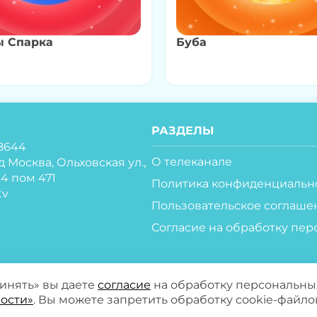
ы Спарка
Буба
РАЗДЕЛЫ
8644
О телеканале
д Москва, Ольховская ул.,
ж 4 пом 471
Политика конфиденциальн
tv
Пользовательское соглаше
Согласие на обработку пер
ринять» вы даете
согласие
на обработку персональны
ости»
. Вы можете запретить обработку cookie-файло