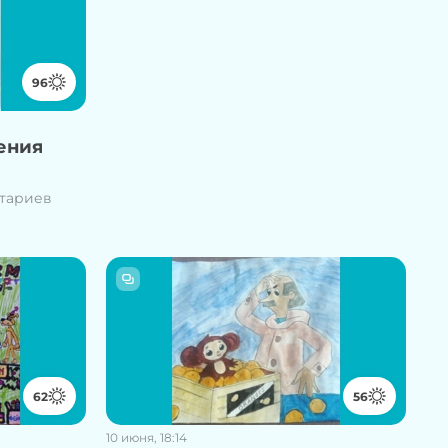
96
дения
нтариев
62
56
10 июня, 18:14