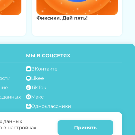
Фиксики. Дай пять!
МЫ В СОЦСЕТЯХ
ВКонтакте
ости
Likee
ние
TikTok
с.данных
Макс
Одноклассники
Telegram
х данных
Rutube
в в настройках
Принять
YouTube