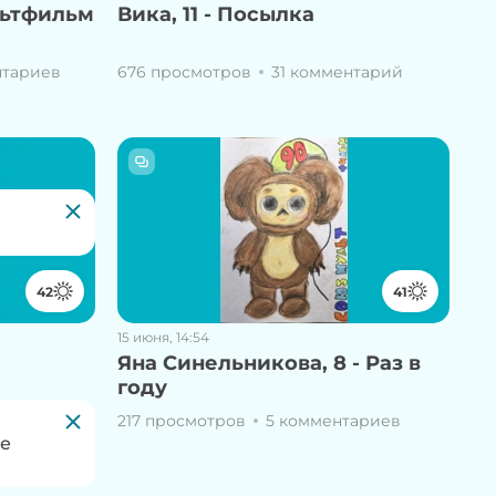
льтфильм
Вика, 11 - Посылка
нтариев
676 просмотров
31 комментарий
42
41
15 июня, 14:54
Яна Синельникова, 8 - Раз в
году
тариев
217 просмотров
5 комментариев
те
 сайте