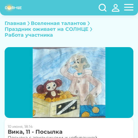
Главная
Вселенная талантов
Праздник оживает на СОЛНЦЕ
Работа участника
10 июня, 18:14
Вика, 11 - Посылка
Посылка с апильсинами и чебурашкой