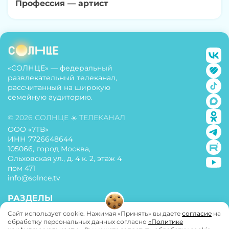
Профессия — артист
«СОЛНЦЕ» — федеральный
развлекательный телеканал,
рассчитанный на широкую
семейную аудиторию.
© 2026 СОЛНЦЕ ☀️ ТЕЛЕКАНАЛ
ООО «7ТВ»
ИНН 7726648644
105066, город Москва,
Ольховская ул., д. 4 к. 2, этаж 4
пом 471
info@solnce.tv
РАЗДЕЛЫ
Сайт использует cookie. Нажимая «Принять» вы даете
согласие
на
О телеканале
обработку персональных данных согласно
«Политике