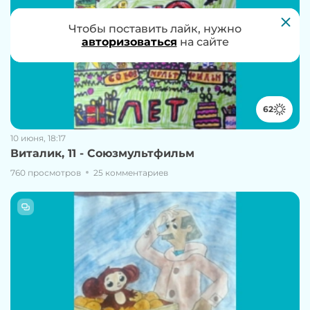
Чтобы проголосовать за работу, нужно
Чтобы поставить лайк, нужно
авторизоваться
авторизоваться
на сайте
на сайте
62
10 июня, 18:17
Виталик, 11 - Союзмультфильм
760 просмотров
25 комментариев