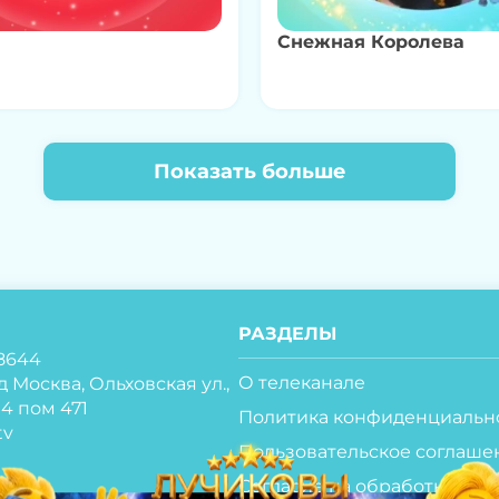
Снежная Королева
Показать больше
РАЗДЕЛЫ
8644
О телеканале
д Москва, Ольховская ул.,
ж 4 пом 471
Политика конфиденциальн
tv
Пользовательское соглаше
Согласие на обработку пер