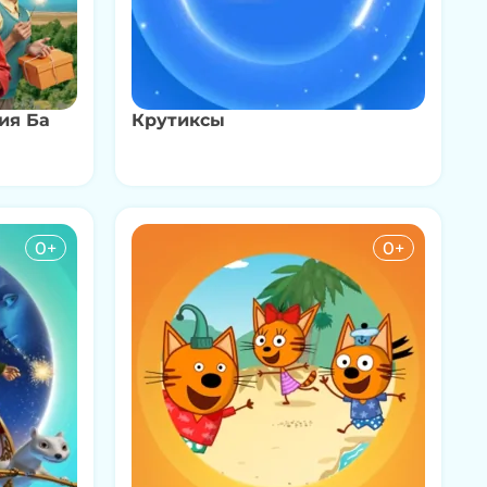
7
ЧАСТЬ
1 мин
О ЧЁМ ГОВОРЯТ ДЕТИ? | 8
8
ЧАСТЬ
ия Ба
Крутиксы
2 мин
О ЧЁМ ГОВОРЯТ ДЕТИ? | 9
9
ЧАСТЬ
1 мин
0+
0+
О ЧЁМ ГОВОРЯТ ДЕТИ? | 10
10
ЧАСТЬ
2 мин