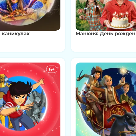
 каникулах
Манюня: День рожден
6+