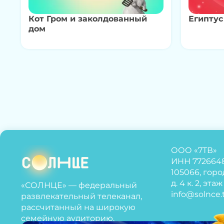
Кот Гром и заколдованный
Египтус
дом
ООО «7ТВ»
ИНН 772664
105066, горо
д. 4 к. 2, эта
«СОЛНЦЕ» — федеральный
info@solnce.
развлекательный телеканал,
рассчитанный на широкую
семейную аудиторию.