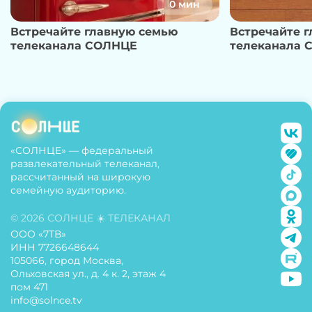
0 мин
Встречайте главную семью
Встречайте 
телеканала СОЛНЦЕ
телеканала 
«СОЛНЦЕ» — федеральный
развлекательный телеканал,
рассчитанный на широкую
семейную аудиторию.
© 2026 СОЛНЦЕ ☀️ ТЕЛЕКАНАЛ
ООО «7ТВ»
ИНН 7726648644
105066, город Москва,
Ольховская ул., д. 4 к. 2, этаж 4
пом 471
info@solnce.tv