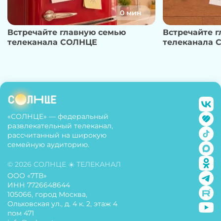
0 мин
Встречайте главную семью
Встречайте 
телеканала СОЛНЦЕ
телеканала 
«СОЛНЦЕ» — федеральный
развлекательный телеканал,
рассчитанный на широкую
семейную аудиторию.
© 2026 СОЛНЦЕ ☀️ ТЕЛЕКАНАЛ
ООО «7ТВ»
ИНН 7726648644
105066, город Москва,
Ольховская ул., д. 4 к. 2, этаж 4
пом 471