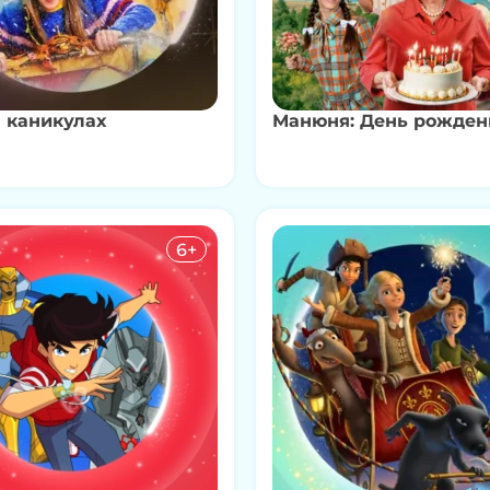
 каникулах
Манюня: День рожден
6+