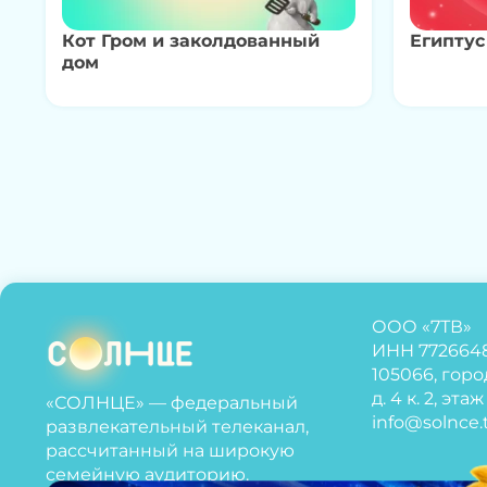
Кот Гром и заколдованный
Египтус
дом
ООО «7ТВ»
ИНН 772664
105066, горо
д. 4 к. 2, эта
«СОЛНЦЕ» — федеральный
info@solnce.
развлекательный телеканал,
рассчитанный на широкую
семейную аудиторию.