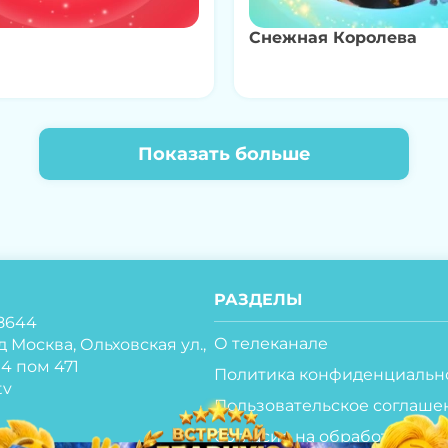
Снежная Королева
Показать больше
РАЗДЕЛЫ
8644
О телеканале
д Москва, Ольховская ул.,
ж 4 пом 471
Политика конфиденциальн
tv
Пользовательское соглаше
Согласие на обработку пер