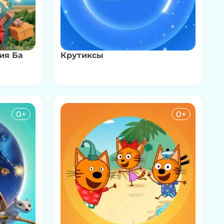
ия Ба
Крутиксы
0+
0+