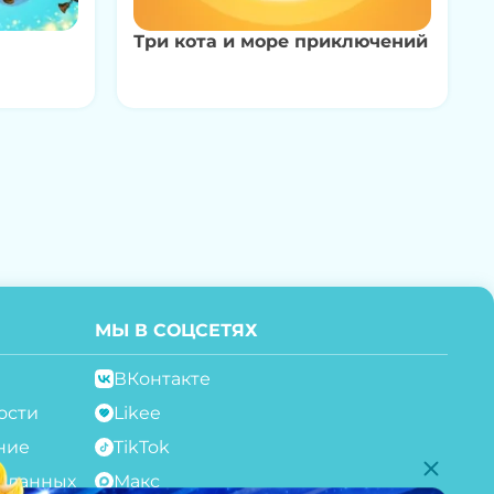
Три кота и море приключений
МЫ В СОЦСЕТЯХ
ВКонтакте
ости
Likee
ние
TikTok
с.данных
Макс