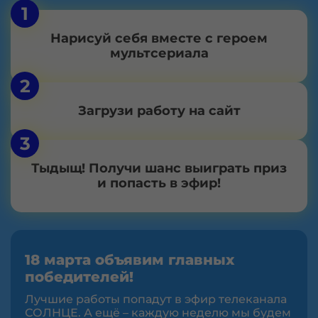
1
Нарисуй себя вместе с героем
мультсериала
2
Загрузи работу на сайт
3
Тыдыщ! Получи шанс выиграть приз
и попасть в эфир!
18 марта объявим главных
победителей!
Лучшие работы попадут в эфир телеканала
СОЛНЦЕ. А ещё – каждую неделю мы будем