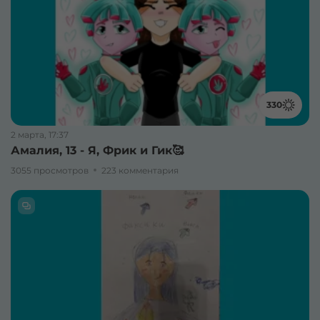
330
2 марта, 17:37
Амалия, 13 - Я, Фрик и Гик🥰
3055 просмотров
223 комментария