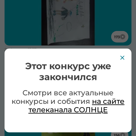
173
24 февраля, 13:27
Давид Ивунзе, 6 - Давид и Симка
Этот конкурс уже
1535 просмотров
150 комментариев
закончился
Смотри все актуальные
конкурсы и события
на сайте
телеканала СОЛНЦЕ
156