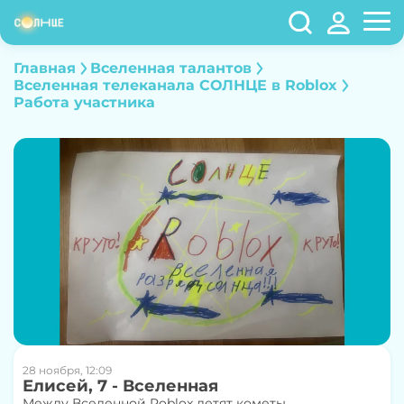
Главная
Вселенная талантов
Вселенная телеканала СОЛНЦЕ в Roblox
Работа участника
28 ноября, 12:09
Елисей, 7 - Вселенная
Между Вселенной Roblox летят кометы