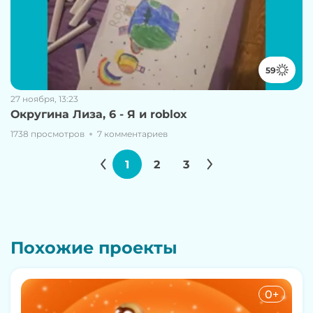
59
27 ноября, 13:23
Округина Лиза, 6 - Я и roblox
1738 просмотров
7 комментариев
1
2
3
Похожие проекты
0+