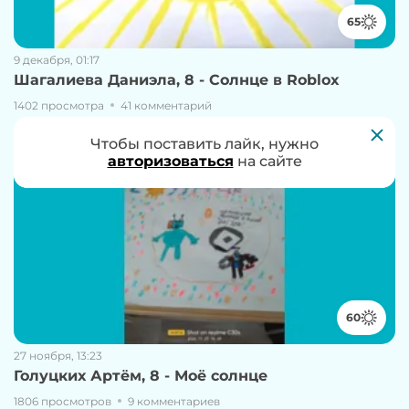
65
9 декабря, 01:17
Шагалиева Даниэла, 8 - Солнце в Roblox
1402 просмотра
41 комментарий
Чтобы проголосовать за работу, нужно
Чтобы поставить лайк, нужно
авторизоваться
авторизоваться
на сайте
на сайте
60
27 ноября, 13:23
Голуцких Артём, 8 - Моë солнце
1806 просмотров
9 комментариев