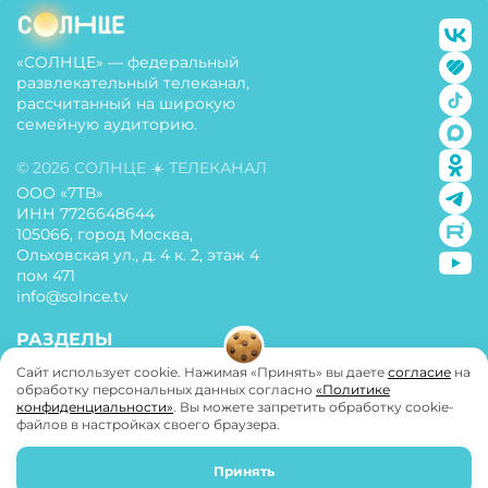
«СОЛНЦЕ» — федеральный
развлекательный телеканал,
рассчитанный на широкую
семейную аудиторию.
© 2026 СОЛНЦЕ ☀️ ТЕЛЕКАНАЛ
ООО «7ТВ»
ИНН 7726648644
105066, город Москва,
Ольховская ул., д. 4 к. 2, этаж 4
пом 471
info@solnce.tv
РАЗДЕЛЫ
Сайт использует cookie. Нажимая «Принять» вы даете
согласие
на
О телеканале
обработку персональных данных согласно
«Политике
конфиденциальности»
. Вы можете запретить обработку cookie-
Политика конфиденциальности
файлов в настройках своего браузера.
Пользовательское соглашение
Принять