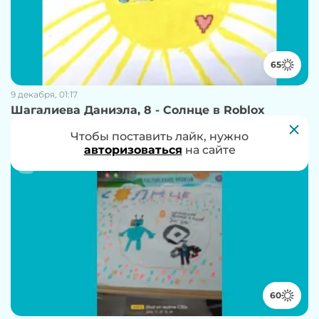
65
9 декабря, 01:17
Шагалиева Даниэла, 8 - Солнце в Roblox
1407 просмотров
41 комментарий
Чтобы проголосовать за работу, нужно
Чтобы поставить лайк, нужно
авторизоваться
авторизоваться
на сайте
на сайте
60