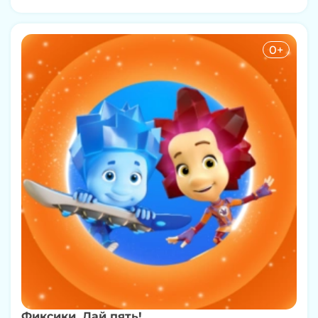
0+
Фиксики. Дай пять!