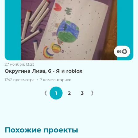
59
27 ноября, 13:23
Округина Лиза, 6 - Я и roblox
1742 просмотра
7 комментариев
1
2
3
Похожие проекты