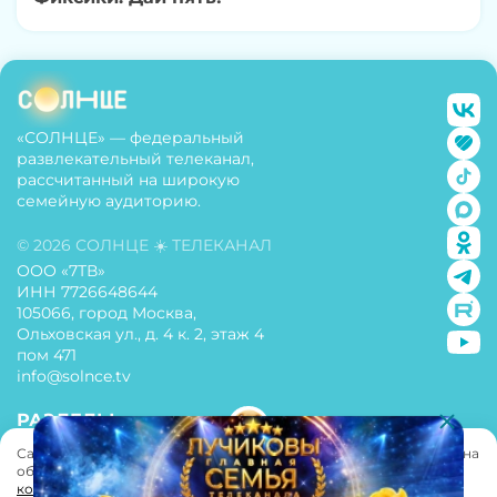
«СОЛНЦЕ» — федеральный
развлекательный телеканал,
рассчитанный на широкую
семейную аудиторию.
© 2026 СОЛНЦЕ ☀️ ТЕЛЕКАНАЛ
ООО «7ТВ»
ИНН 7726648644
105066, город Москва,
Ольховская ул., д. 4 к. 2, этаж 4
пом 471
info@solnce.tv
РАЗДЕЛЫ
Сайт использует cookie. Нажимая «Принять» вы даете
согласие
на
О телеканале
обработку персональных данных согласно
«Политике
конфиденциальности»
. Вы можете запретить обработку cookie-