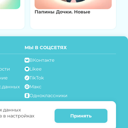
Папины Дочки. Новые
МЫ В СОЦСЕТЯХ
ВКонтакте
ости
Likee
ние
TikTok
с.данных
Макс
Одноклассники
Telegram
х данных
Rutube
в в настройках
Принять
YouTube