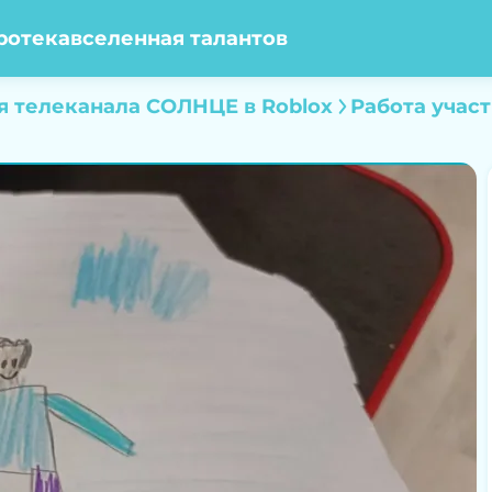
ротека
вселенная талантов
я телеканала СОЛНЦЕ в Roblox
Работа учас