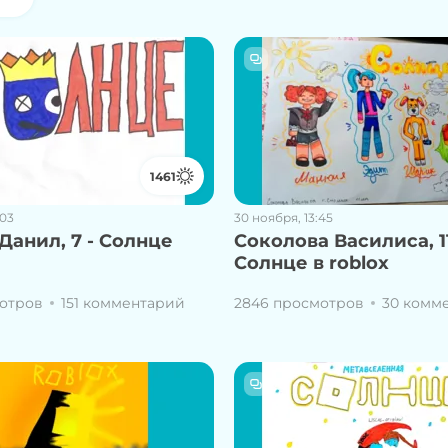
1461
:03
30 ноября, 13:45
Данил, 7 - Солнце
Соколова Василиса, 11
Солнце в roblox
отров
151 комментарий
2846 просмотров
30 комм