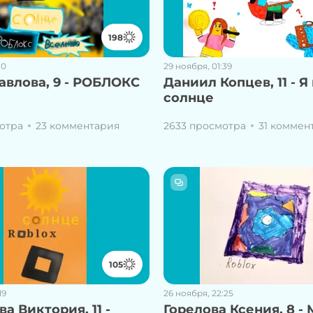
198
10
29 ноября, 01:39
авлова, 9 - РОБЛОКС
Даниил Копцев, 11 - Я
солнце
отра
23 комментария
2633 просмотра
31 коммен
105
19
26 ноября, 22:25
а Виктория, 11 -
Горелова Ксения, 8 -