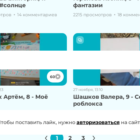
#солнце
фантазии
отров
14 комментариев
2215 просмотров
18 комме
60
23
27 ноября, 13:10
 Артём, 8 - Моë
Шашков Валера, 9 - 
роблокса
отров
9 комментариев
1373 просмотра
6 коммент
 проголосовать за работу, нужно
тобы поставить лайк, нужно
авторизоваться
авторизоваться
на сай
на
1
2
3