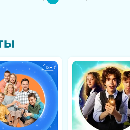
ты
12+