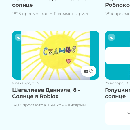
солнце
Роблокс
1825 просмотров
11 комментариев
1814 просм
65
9 декабря, 01:17
27 ноября, 13:
Шагалиева Даниэла, 8 -
Голуцких
Солнце в Roblox
солнце
1402 просмотра
41 комментарий
1806 просм
Чтобы
Ч