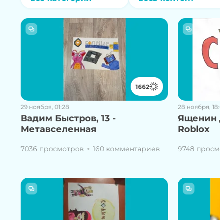
1662
29 ноября, 01:28
28 ноября, 18
Вадим Быстров, 13 -
Ященин 
Метавселенная
Roblox
7036 просмотров
160 комментариев
9748 просм