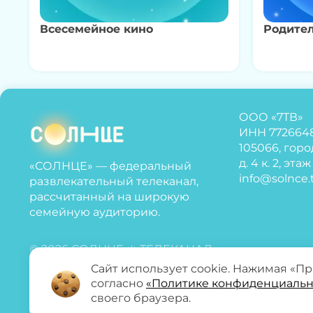
Всесемейное кино
Родите
ООО «7ТВ»
ИНН 772664
105066, горо
д. 4 к. 2, эта
«СОЛНЦЕ» — федеральный
info@solnce.
развлекательный телеканал,
рассчитанный на широкую
семейную аудиторию.
© 2026 СОЛНЦЕ ☀️ ТЕЛЕКАНАЛ
Сайт использует cookie. Нажимая «П
согласно
«Политике конфиденциальн
своего браузера.