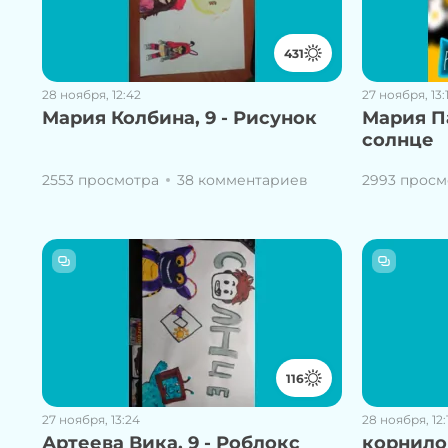
431
28 ноября, 12:42
27 ноября, 13:
Мария Колбина, 9 - Рисунок
Мария П
солнце
2553 просмотра
38 комментариев
2993 просм
116
27 ноября, 13:24
28 ноября, 12:
Артеева Вика, 9 - Роблокс
корнилов