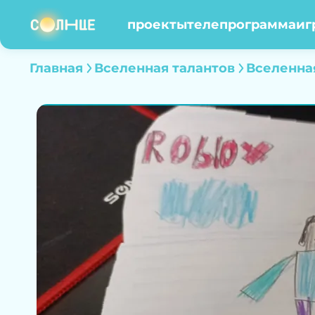
проекты
телепрограмма
иг
Главная
Вселенная талантов
Вселенна