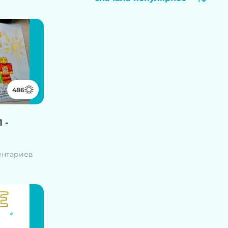
486
 -
ентариев