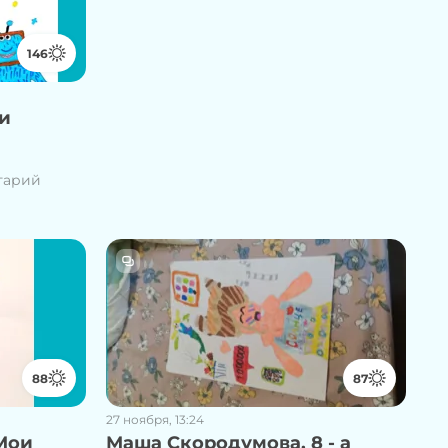
146
 и
тарий
88
87
27 ноября, 13:24
 Мои
Маша Скородумова, 8 - а