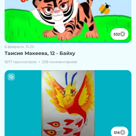
532
6 февраля, 15:25
Таисия Макеева, 12 - Байху
9217 просмотров
258 комментариев
516