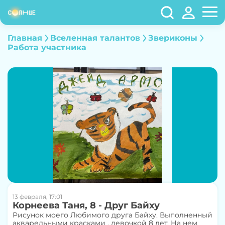
Главная
Вселенная талантов
Звериконы
Работа участника
13 февраля, 17:01
Корнеева Таня, 8 - Друг Байху
Рисунок моего Любимого друга Байху. Выполненный
акварельными красками , девочкой 8 лет. На нем