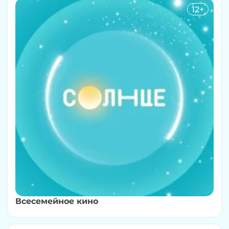
12+
Всесемейное кино