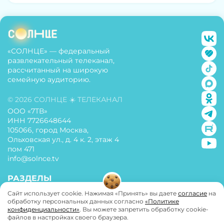
«СОЛНЦЕ» — федеральный
развлекательный телеканал,
рассчитанный на широкую
семейную аудиторию.
© 2026 СОЛНЦЕ ☀️ ТЕЛЕКАНАЛ
ООО «7ТВ»
ИНН 7726648644
105066, город Москва,
Ольховская ул., д. 4 к. 2, этаж 4
пом 471
info@solnce.tv
РАЗДЕЛЫ
Сайт использует cookie. Нажимая «Принять» вы даете
согласие
на
О телеканале
обработку персональных данных согласно
«Политике
конфиденциальности»
. Вы можете запретить обработку cookie-
Политика конфиденциальности
файлов в настройках своего браузера.