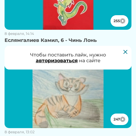
255
8 февраля, 14:14
Еслямгалиев Камил, 6 - Чинь Лонь
4406 просмотров
136 комментариев
Чтобы проголосовать за работу, нужно
Чтобы поставить лайк, нужно
авторизоваться
авторизоваться
на сайте
на сайте
247
8 февраля, 13:02