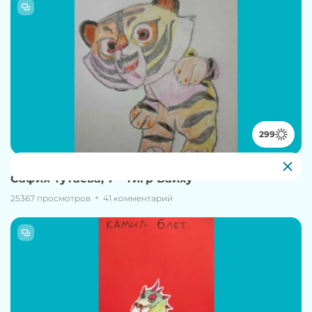
299
20 февраля, 11:41
Сафия Тутаева, 7 - Тигр Байху
25367 просмотров
41 комментарий