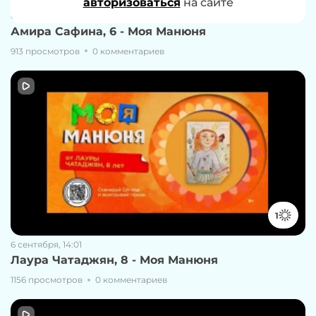
авторизоваться
авторизоваться
на сайте
на сайте
6 сентября, 13:55
Амира Сафина, 6 - Моя Манюня
913 просмотров
0 комментариев
1
6 сентября, 14:01
Лаура Чатаджян, 8 - Моя Манюня
1156 просмотров
0 комментариев