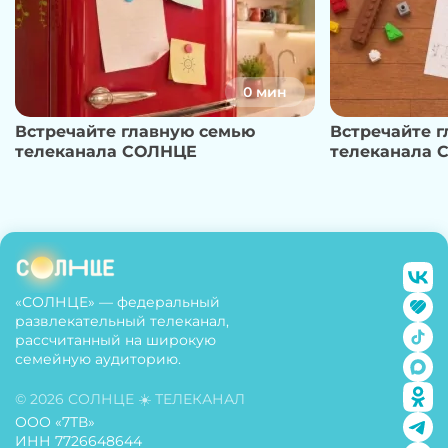
0 мин
Встречайте главную семью
Встречайте 
телеканала СОЛНЦЕ
телеканала 
«СОЛНЦЕ» — федеральный
развлекательный телеканал,
рассчитанный на широкую
семейную аудиторию.
© 2026 СОЛНЦЕ ☀️ ТЕЛЕКАНАЛ
ООО «7ТВ»
ИНН 7726648644