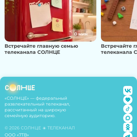
0 мин
Встречайте главную семью
Встречайте 
телеканала СОЛНЦЕ
телеканала 
«СОЛНЦЕ» — федеральный
развлекательный телеканал,
рассчитанный на широкую
семейную аудиторию.
© 2026 СОЛНЦЕ ☀️ ТЕЛЕКАНАЛ
ООО «7ТВ»