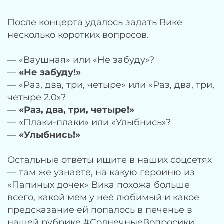
После концерта удалось задать Вике
несколько коротких вопросов.
— «Ваушная» или «Не забуду»?
—
«Не забуду!»
— «Раз, два, три, четыре» или «Раз, два, три,
четыре 2.0»?
—
«Раз, два, три, четыре!»
— «Плаки-плаки» или «Улыбнись»?
—
«Улыбнись!»
Остальные ответы ищите в наших соцсетях
— там же узнаете, на какую героиню из
«Папиных дочек» Вика похожа больше
всего, какой мем у неё любимый и какое
предсказание ей попалось в печенье в
нашей рубрике #СолнечныеВопросики.