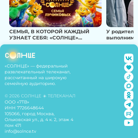
СЕМЬЯ, В КОТОРОЙ КАЖДЫЙ
У родителе
УЗНАЕТ СЕБЯ: «СОЛНЦЕ»
выполнима:
ВЫБРАЛ НОВЫХ СИМВОЛОВ
сериальная
КАНАЛА
возвращае
«СОЛНЦЕ» — федеральный
развлекательный телеканал,
рассчитанный на широкую
семейную аудиторию.
© 2026 СОЛНЦЕ ☀️ ТЕЛЕКАНАЛ
ООО «7ТВ»
ИНН 7726648644
105066, город Москва,
Ольховская ул., д. 4 к. 2, этаж 4
пом 471
info@solnce.tv