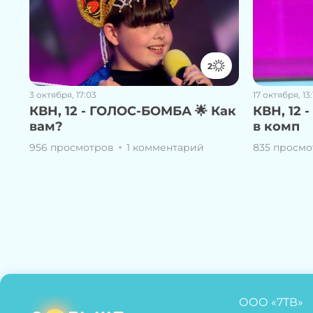
2
3 октября, 17:03
17 октября, 13:
КВН, 12 - ГОЛОС-БОМБА 🌟 Как
КВН, 12 
вам?
в комп
956 просмотров
1 комментарий
835 просмо
ООО «7ТВ»