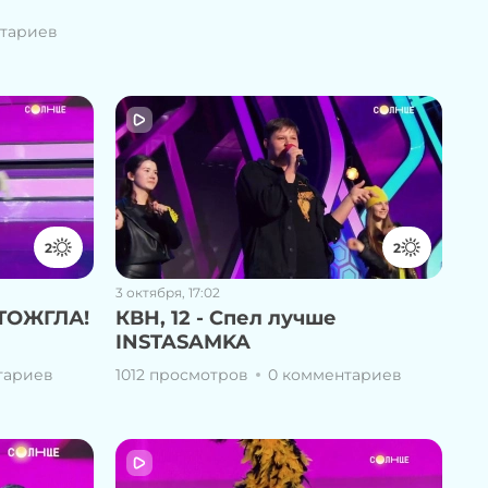
нтариев
2
2
3 октября, 17:02
ОТОЖГЛА!
КВН, 12 - Спел лучше
INSTASAMKA
тариев
1012 просмотров
0 комментариев