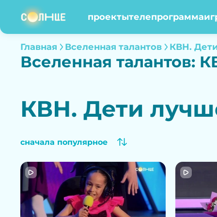
проекты
телепрограмма
иг
Главная
Вселенная талантов
КВН. Дет
Вселенная талантов: К
КВН. Дети лучш
сначала популярное