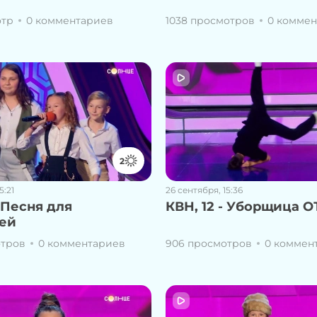
отр
0 комментариев
1038 просмотров
0 комме
2
5:21
26 сентября, 15:36
- Песня для
КВН, 12 - Уборщица 
ей
отров
0 комментариев
906 просмотров
0 коммен