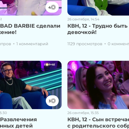
4
51
26 сентября, 14:54
- BAD BARBIE сделали
КВН, 12 - Трудно быть
ение!
девочкой!
отров
1 комментарий
1129 просмотров
0 коммен
3
5:30
26 сентября, 15:35
- Развлечения
КВН, 12 - Сын встреч
нных детей
с родительского соб