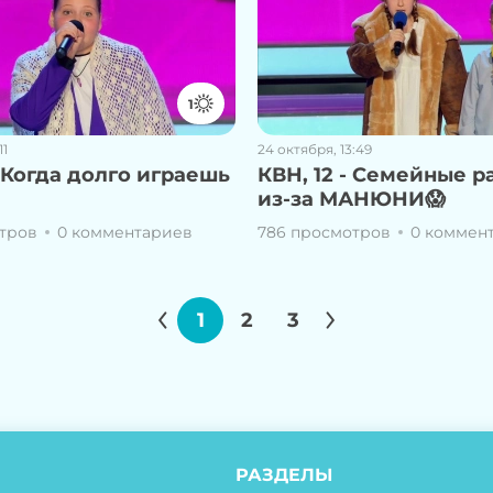
1
11
24 октября, 13:49
- Когда долго играешь
КВН, 12 - Семейные 
из-за МАНЮНИ😱
тров
0 комментариев
786 просмотров
0 коммен
1
2
3
РАЗДЕЛЫ