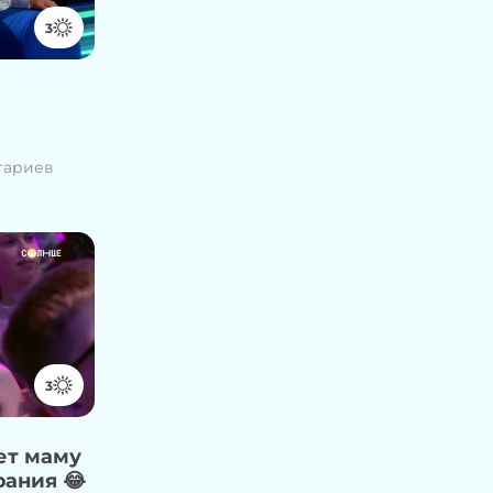
3
тариев
3
ает маму
рания 😂