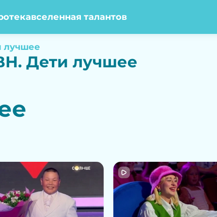
ротека
вселенная талантов
и лучшее
ВН. Дети лучшее
ее