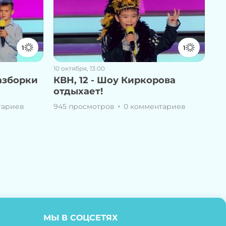
1
1
10 октября, 13:00
разборки
КВН, 12 - Шоу Киркорова
отдыхает!
тариев
945 просмотров
0 комментариев
МЫ В СОЦСЕТЯХ