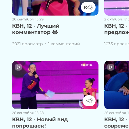
10
26 сентября, 15:29
2 октября, 17:
КВН, 12 - Лучший
КВН, 12 
комментатор 😂
предлож
2021 просмотр
1 комментарий
1035 просм
3
26 сентября, 15:28
26 сентября, 1
КВН, 12 - Новый вид
КВН, 12 
попрошаек!
совреме