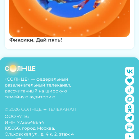
Фиксики. Дай пять!
«СОЛНЦЕ» — федеральный
развлекательный телеканал,
рассчитанный на широкую
семейную аудиторию.
© 2026 СОЛНЦЕ ☀️ ТЕЛЕКАНАЛ
ООО «7ТВ»
ИНН 7726648644
105066, город Москва,
Ольховская ул., д. 4 к. 2, этаж 4