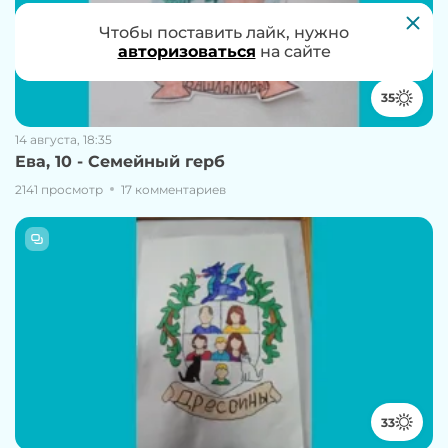
Чтобы проголосовать за работу, нужно
Чтобы поставить лайк, нужно
авторизоваться
авторизоваться
на сайте
на сайте
35
14 августа, 18:35
Ева, 10 - Семейный герб
2141 просмотр
17 комментариев
33