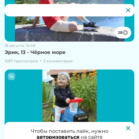
28
18 августа, 14:49
Эрик, 13 - Чёрное море
1087 просмотров
3 комментария
Чтобы проголосовать за работу, нужно
Чтобы поставить лайк, нужно
27
авторизоваться
авторизоваться
на сайте
на сайте