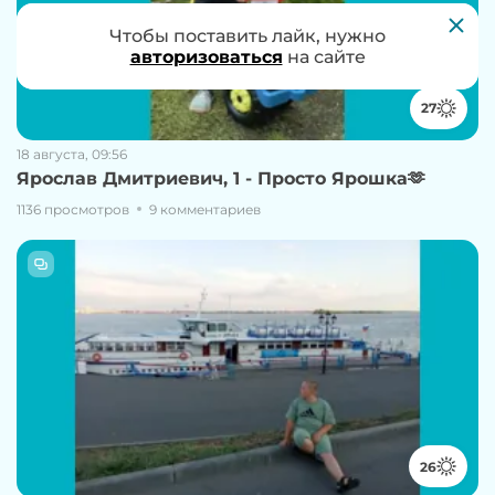
Чтобы проголосовать за работу, нужно
Чтобы поставить лайк, нужно
авторизоваться
авторизоваться
на сайте
на сайте
27
18 августа, 09:56
Ярослав Дмитриевич, 1 - Просто Ярошка🫶
1136 просмотров
9 комментариев
26