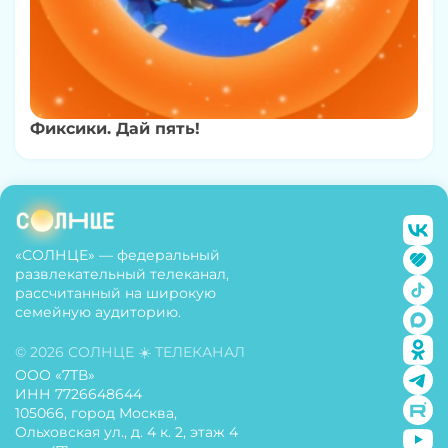
Фиксики. Дай пять!
«СОЛНЦЕ» — федеральный
развлекательный телеканал,
рассчитанный на широкую
семейную аудиторию.
© 2026 СОЛНЦЕ ☀️ ТЕЛЕКАНАЛ
ООО «7ТВ»
ИНН 7726648644
105066, город Москва,
Ольховская ул., д. 4 к. 2, этаж 4