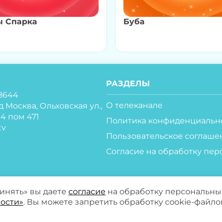
ы Спарка
Буба
РАЗДЕЛЫ
8644
О телеканале
д Москва, Ольховская ул.,
ж 4 пом 471
Политика конфиденциальн
tv
Пользовательское соглаше
Согласие на обработку пер
ринять» вы даете
согласие
на обработку персональны
ости»
. Вы можете запретить обработку cookie-файло