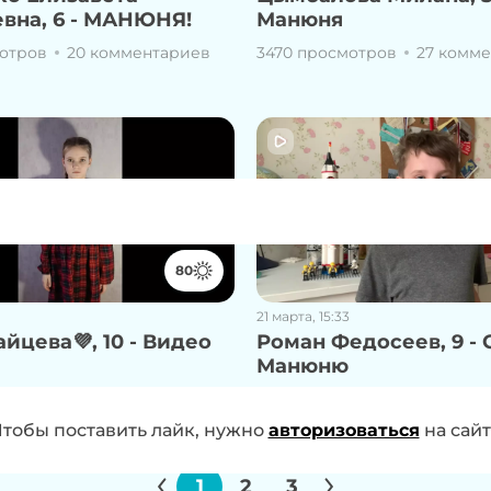
вна, 6 - МАНЮНЯ!
Манюня
отров
20 комментариев
3470 просмотров
27 комм
80
21 марта, 15:33
йцева💜, 10 - Видео
Роман Федосеев, 9 - 
Манюню
отров
43 комментария
3756 просмотров
24 комм
 проголосовать за работу, нужно
тобы поставить лайк, нужно
авторизоваться
авторизоваться
на сай
на
1
2
3