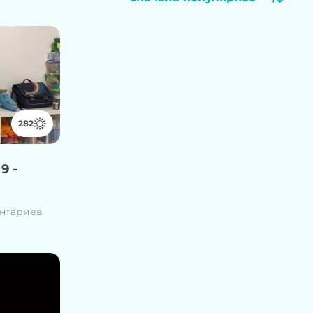
282
9 -
нтариев