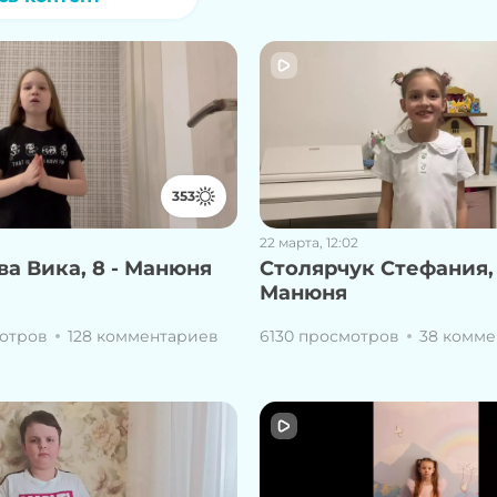
353
22 марта, 12:02
а Вика, 8 - Манюня
Столярчук Стефания, 
Манюня
отров
128 комментариев
6130 просмотров
38 комме