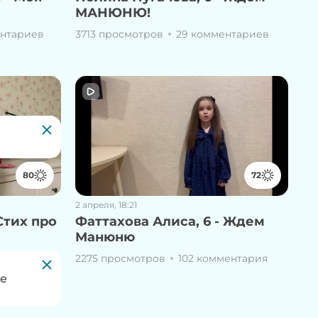
МАНЮНЮ!
ентариев
3713 просмотров
29 комментариев
80
72
2 апреля, 18:21
Стих про
Фаттахова Алиса, 6 - Ждем
Манюню
ентария
2275 просмотров
102 комментария
те
 сайте