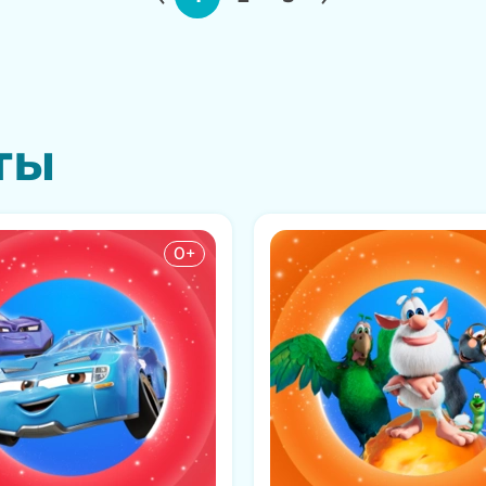
ты
0+