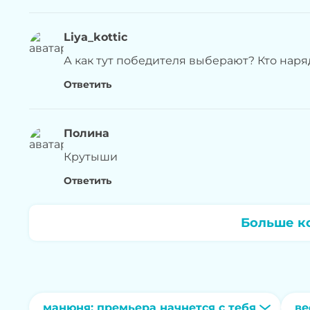
Liya_kottic
А как тут победителя выберают? Кто наря
Ответить
Полина
Крутыши
Ответить
Больше к
манюня: премьера начнется с тебя
ве