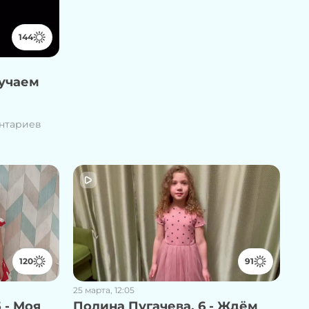
144
кучаем
ентариев
120
91
25 марта, 12:05
 - Моя
Полина Пугачева, 6 - Ждём