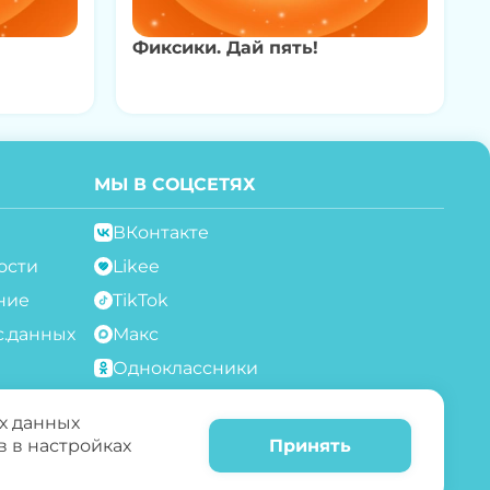
Фиксики. Дай пять!
МЫ В СОЦСЕТЯХ
ВКонтакте
ости
Likee
ние
TikTok
с.данных
Макс
Одноклассники
Telegram
х данных
Rutube
в в настройках
Принять
YouTube