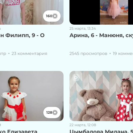
160
4
25 марта, 13:34
 Филипп, 9 - О
Арина, 6 - Манюня, с
отр
23 комментария
2545 просмотров
19 комм
128
9
22 марта, 12:08
ко Елизавета
Цымбалова Милана, 5