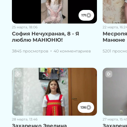
171
25 марта, 18:06
22 марта, 16:2
София Нечухраная, 8 - Я
Месропян
люблю МАНЮНЮ!
Манюне
3845 просмотров
40 комментариев
5201 просм
136
28 марта, 13:46
27 марта, 15:4
Захаренко Эвелина
Захарен