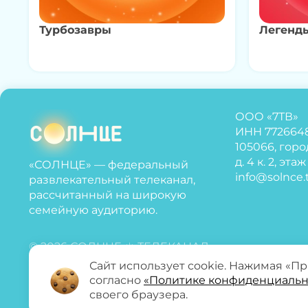
Турбозавры
Легенд
ООО «7ТВ»
ИНН 772664
105066, горо
д. 4 к. 2, эта
«СОЛНЦЕ» — федеральный
info@solnce.
развлекательный телеканал,
рассчитанный на широкую
семейную аудиторию.
© 2026 СОЛНЦЕ ☀️ ТЕЛЕКАНАЛ
Сайт использует cookie. Нажимая «П
согласно
«Политике конфиденциальн
своего браузера.