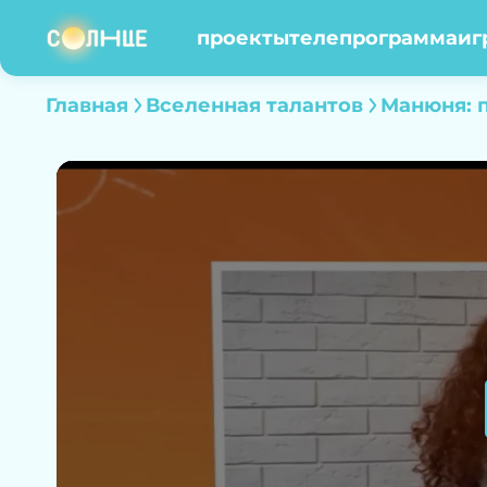
проекты
телепрограмма
иг
Главная
Вселенная талантов
Манюня: п