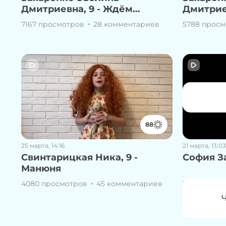
Дмитриевна, 9 - Ждём
Дмитрие
МАНЮНЮ!
7167 просмотров
28 комментариев
5788 просм
88
25 марта, 14:16
21 марта, 13:03
Свинтарицкая Ника, 9 -
София За
Манюня
4080 просмотров
45 комментариев
5607 просм
Чтобы
Ч