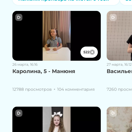
522
26 марта, 16:16
27 марта, 16:12
Каролина, 5 - Манюня
Васильев
12788 просмотров
104 комментария
7260 просм