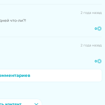
2 года назад
дней что-ли?!
0
2 года назад
0
омментариев
сь контент