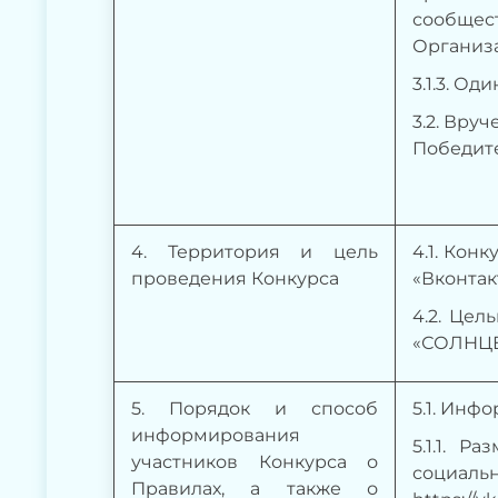
сообще
Организа
3.1.3. О
3.2. Вру
Победите
4
. Территория и цель
4.1. Кон
проведения Конкурса
«Вконта
4.2. Цел
«СОЛНЦЕ
5
. Порядок и способ
5.1. Инф
информирования
5.1.1. 
участников Конкурса о
социаль
Правилах, а также о