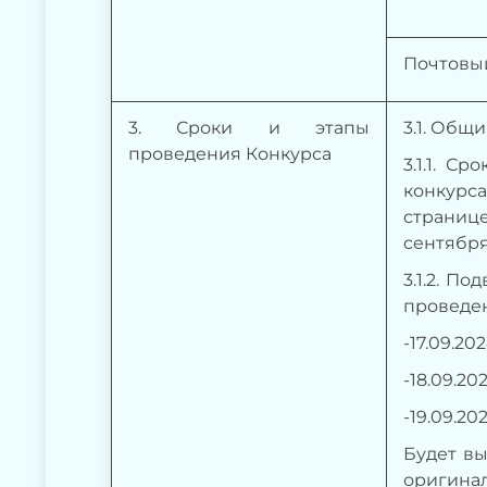
Почтовы
3
. Сроки и этапы
3.1. Общи
проведения Конкурса
3.1.1. С
конкурс
страниц
сентября 
3.1.2. П
проведен
-17.09.20
-18.09.20
-19.09.20
Будет вы
оригина