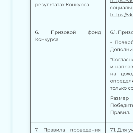
https://v
результатах Конкурса
социаль
https://v
6
. Призовой фонд
6.1. При
Конкурса
-
Поверб
Дополни
*Согласн
и напра
на дохо
определ
только со
Размер 
Победите
Правил.
7
. Правила проведения
7.1. Для