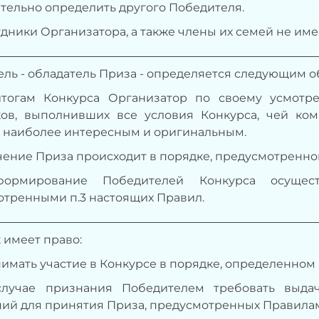
тельно определить другого Победителя.
рудники Организатора, а также
члены их семей не име
ль - обладатель Приза - определяется следующим о
 итогам Конкурса Организатор по своему усмот
ков, выполнивших все условия Конкурса, чей ко
я наиболее интересным и оригинальным
.
учение Приза происходит в порядке, предусмотренном
формирование Победителей Конкурса осущес
отренными п.
3 настоящих Правил.
 имеет право:
имать участие в Конкурсе в порядке, определенном
лучае признания Победителем требовать выда
ий для принятия Приза, предусмотренных Правила