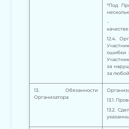
*Под Пр
нескольк
- зарег
качестве
12.4. О
Участник
ошибки 
Участник
за наруш
за любой
1
3
. Обязанности
Организа
Организатора
13.1.
Пров
13.2. Сд
указанный