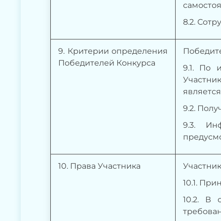
самостоя
8
.2. Сот
9
. Критерии определения
Победите
Победителей Конкурса
9.1. По
Участни
являетс
9.2. Пол
9.3.
Ин
предусм
1
0
. Права Участника
Участник
10.1.
Прин
10.2. В
с
требован