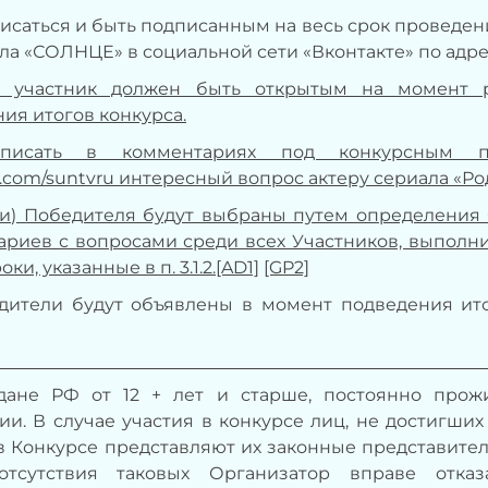
одписаться и быть подписанным на весь срок провед
ла «СОЛНЦЕ» в социальной сети «Вконтакте» по адре
 участник должен быть открытым на момент 
ия итогов конкурса.
 Написать в комментариях под конкурсным 
k.com/suntvru
интересный вопрос актеру сериала «Ро
ри) Победителя будут выбраны путем определения
риев с вопросами среди всех Участников, выполни
оки, указанные в п. 3.1.2.
[AD1]
[GP2]
дители будут объявлены в момент подведения итого
аждане РФ от 12 + лет и старше, постоянно про
и. В случае участия в конкурсе лиц, не достигших 
в Конкурсе представляют их законные представители
отсутствия таковых Организатор вправе отка