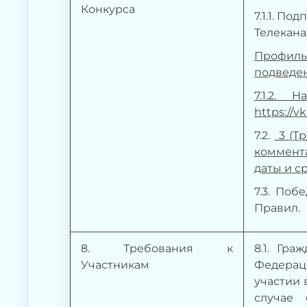
Конкурса
7.1.1. П
Телекана
Профиль
подведен
7.1.2.
https://v
7.2.
3 (Т
коммента
даты и ср
7.3.
Побе
Правил.
8
. Требования к
8
.1. Гр
Участникам
Федераци
участии 
случае 