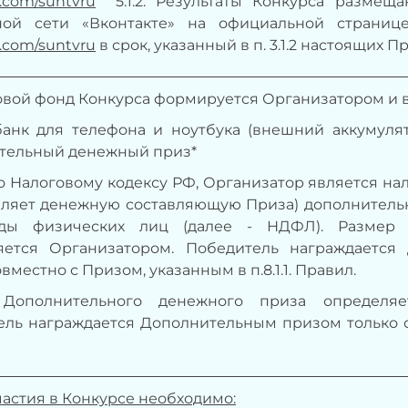
k.com/suntvru
5.1.2. Результаты Конкурса разме
ной сети «Вконтакте» на официальной страниц
k.com/suntvru
в срок, указанный в п. 3.1.2 настоящих П
зовой фонд Конкурса формируется Организатором и в
анк для телефона и ноутбука (внешний аккумулято
тельный денежный приз*
о Налоговому кодексу РФ, Организатор является н
вляет денежную составляющую Приза) дополнительн
ды физических лиц (далее - НДФЛ). Размер 
яется Организатором. Победитель награждаетс
вместно с Призом, указанным в п.8.1.1. Правил.
Дополнительного денежного приза определяе
ль награждается Дополнительным призом только со
 участия в Конкурсе необходимо: