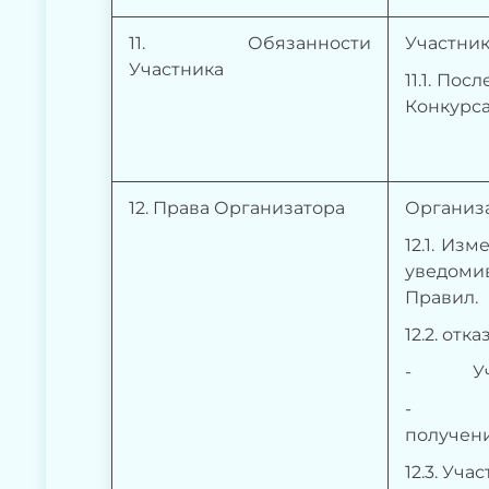
11. Обязанности
Участник
Участника
11.1.
Посл
Конкурса
1
2
. Права Организатора
Организа
12.1. Из
уведомив
Правил.
12.2. отк
- Участ
- Участ
получени
12.3. Уч