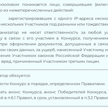
изоловом понимается лицо, совершившее (включ
о из нижеперечисленных действий:
истрировавшее с одного IP-адреса несколько
 нескольких Участников под разными или тождест
рганизатор не несет ответственность за любой 
у в связи с его участием в Конкурсе, получение
при оформлении документов, допущенные в связ
ом своих данных, за ущерб, нанесенный Участнику и
ения Участником законов Российской Федерации и
 вред, причиненный Участником третьим лицам.
тор обязуется:
ести Конкурс в порядке, определенном Правилами.
елать анонс Конкурса, анонс Победителей Конкурса
 в п.6.1 Правил, в срок, установленный в п.3.2 Правил