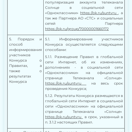
популяризация аккаунта телеканала
Солнце в социальной сети
«Одноклассники»
https://ok.ru/suntvru
, а
так же Партнера
АО «СТС» и социальных
сетей Партнера
https://ok.ru/group/70000001660172
5
. Порядок и
5.1. Информирование участников
способ
Конкурса осуществляется следующими
информирования
способами:
участников
5.1.1. Размещение Правил в глобальной
Конкурса о
сети Интернет, об их изменениях,
Правилах, а
дополнениях -
в социальной сети
также о
«Одноклассники» на официальной
результатах
странице Телеканала «Солнце»
Конкурса
https://ok.ru/suntvru
на весь срок
проведения Конкурса;
5.1.2. Результаты Конкурса размещаются в
глобальной сети Интернет
в социальной
сети «Одноклассники» на официальной
странице Телеканала «Солнце»
https://ok.ru/suntvru
в срок, указанный в
п. 3.1.2 настоящих Правил.