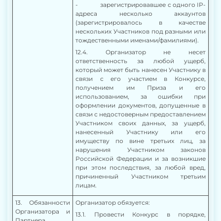
- зарегистрировавшее с одного IP-
адреса несколько аккаунтов
(зарегистрировалось в качестве
нескольких Участников под разными или
тождественными именами/фамилиями).
12.4. Организатор не несет
ответственность за любой ущерб,
который может быть нанесен Участнику в
связи с его участием в Конкурсе,
получением им Приза и его
использованием, за ошибки при
оформлении документов, допущенные в
связи с недостоверным предоставлением
Участником своих данных, за ущерб,
нанесенный Участнику или его
имуществу по вине третьих лиц, за
нарушения Участником законов
Российской Федерации и за возникшие
при этом последствия, за любой вред,
причиненный Участником третьим
лицам.
1
3
. Обязанности
Организатор обязуется:
Организатора и
13.1.
Провести Конкурс в порядке,
Партнера