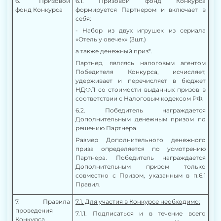
6
. Призовой
6.1. Призовой фонд Конкурса
фонд Конкурса
формируется Партнером и включает в
себя:
-
Набор из двух игрушек из сериала
«Отель у овечек»
(3шт.)
а также денежный приз*.
Партнер, являясь налоговым агентом
Победителя Конкурса, исчисляет,
удерживает и перечисляет в бюджет
НДФЛ со стоимости выданных призов в
соответствии с Налоговым кодексом РФ.
6.2. Победитель награждается
Дополнительным денежным призом по
решению Партнера.
Размер Дополнительного денежного
приза определяется по усмотрению
Партнера. Победитель награждается
Дополнительным призом только
совместно с Призом, указанным в п.6.1
Правил.
7
. Правила
7.1. Для участия в Конкурсе необходимо:
проведения
7.1.1. Подписаться и в течение всего
Конкурса