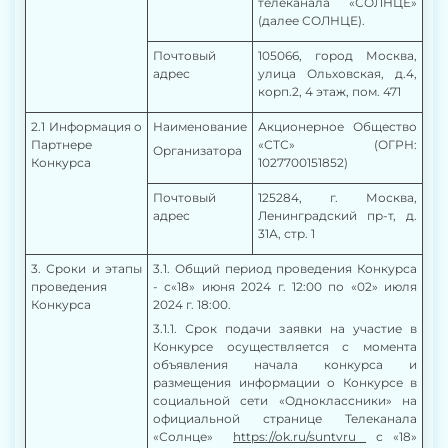
телеканала «СОЛНЦЕ»
(далее СОЛНЦЕ).
Почтовый
105066, город Москва,
адрес
улица Ольховская, д.4,
корп.2, 4 этаж, пом. 471
2.1 Информация о
Наименование
Акционерное Общество
Партнере
«СТС» (
ОГРН:
Организатора
Конкурса
1027700151852)
Почтовый
125284, г. Москва,
адрес
Ленинградский пр-т, д.
31А, стр. 1
3
. Сроки и этапы
3.1. Общий период проведения Конкурса
проведения
- с«18» июня 2024 г. 12:00 по «02» июля
Конкурса
2024 г. 18:00.
3.1.1. Срок подачи заявки на участие в
Конкурсе осуществляется с момента
объявления начала конкурса и
размещения информации о Конкурсе в
социальной сети «Одноклассники» на
официальной странице Телеканала
«Солнце»
https://ok.ru/suntvru
с «18»