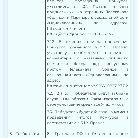
периода проведения Конкурса,
указанного в п.3.1. Правил, и быть
подписанным на страницу Телеканала
«Солнце» и Партнера в социальной сети
«Одноклассники» по адресам:
https://ok.ru/suntvru
;
https://ok.ru/group/70000001660172
7.1.2. В течение периода проведения
Конкурса, указанного в п.3.1.1 Правил,
участнику необходимо оставить
комментарий с названием любимого
семейного блюда под конкурсным
постом
Телеканала «Солнце» в
социальной сети «Одноклассники» по
адресу:
https://ok.ru/suntvru/topic/156600827187212
7.2. 3 (Три) Победителя будут выбраны
случайным образом Организатором на
свое усмотрение среди все Участников.
7.3.
Победитель будет объявлен в момент
подведения итогов Конкурса в
соответствии с п.3.1.2.
Правил.
8
. Требования к
8
.1. Граждане РФ от 0+ лет и старше,