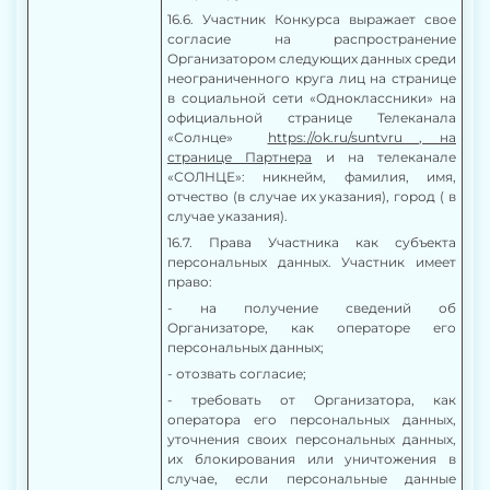
16.6. Участник Конкурса выражает свое
согласие на распространение
Организатором следующих данных среди
неограниченного круга лиц на странице
в социальной сети «Одноклассники» на
официальной странице Телеканала
«Солнце»
https://ok.ru/suntvru
, на
странице Партнера
и на телеканале
«СОЛНЦЕ»: никнейм, фамилия, имя,
отчество (в случае их указания), город ( в
случае указания).
16.7. Права Участника как субъекта
персональных данных. Участник имеет
право:
- на получение сведений об
Организаторе, как операторе его
персональных данных;
- отозвать согласие;
- требовать от Организатора, как
оператора его персональных данных,
уточнения своих персональных данных,
их блокирования или уничтожения в
случае, если персональные данные