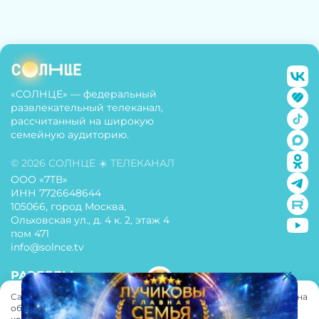
«СОЛНЦЕ» — федеральный
развлекательный телеканал,
рассчитанный на широкую
семейную аудиторию.
© 2026 СОЛНЦЕ ☀️ ТЕЛЕКАНАЛ
ООО «7ТВ»
ИНН 7726648644
105066, город Москва,
Ольховская ул., д. 4 к. 2, этаж 4
пом 471
info@solnce.tv
РАЗДЕЛЫ
Сайт использует cookie. Нажимая «Принять» вы даете
согласие
на
О телеканале
обработку персональных данных согласно
«Политике