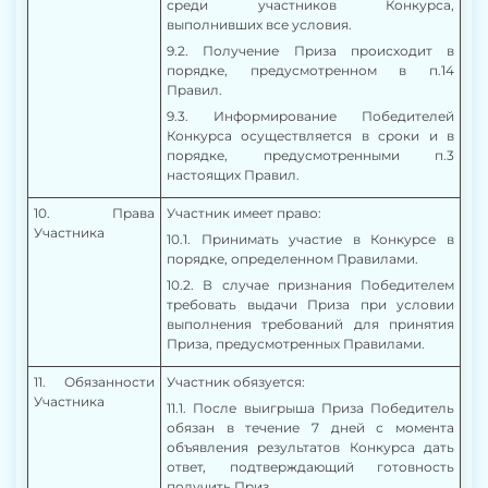
среди участников Конкурса,
выполнивших все условия.
9.2. Получение Приза происходит в
порядке, предусмотренном в п.14
Правил.
9.3.
Информирование Победителей
Конкурса осуществляется в сроки и в
порядке, предусмотренными п.
3
настоящих Правил.
1
0
. Права
Участник имеет право:
Участника
10.1.
Принимать участие в Конкурсе в
порядке, определенном Правилами.
10.2. В
случае признания Победителем
требовать выдачи Приза при условии
выполнения требований для принятия
Приза, предусмотренных Правилами.
11. Обязанности
Участник обязуется:
Участника
11.1.
После выигрыша Приза Победитель
обязан в течение 7 дней с момента
объявления
результатов
Конкурса дать
ответ, подтверждающий готовность
получить Приз.