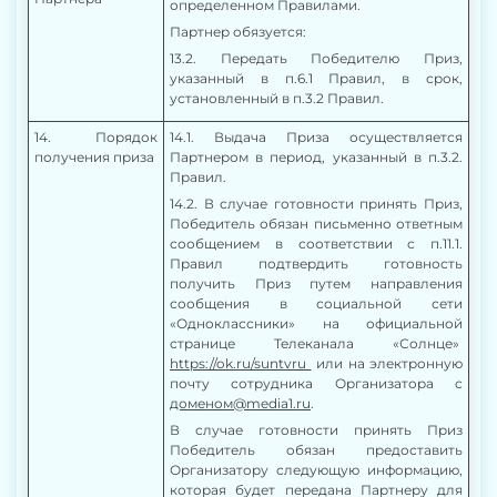
определенном Правилами.
Партнер обязуется:
13.2. Передать Победителю Приз,
указанный в п.6.1 Правил, в срок,
установленный в п.3.2 Правил.
1
4
. Порядок
14.1.
Выдача Приза
осуществляется
получения приза
Партнером
в период, указанный в п.
3
.2.
Правил.
14.2.
В случае готовности принять Приз,
Победитель обязан письменно ответным
сообщением в соответствии с п.11.1.
Правил подтвердить готовность
получить Приз путем направления
сообщения
в социальной сети
«Одноклассники» на официальной
странице Телеканала «Солнце»
https://ok.ru/suntvru
или на электронную
почту сотрудника Организатора с
доменом
@
media
1.
ru
.
В случае готовности принять Приз
Победитель обязан предоставить
Организатору следующую информацию,
которая будет передана Партнеру для