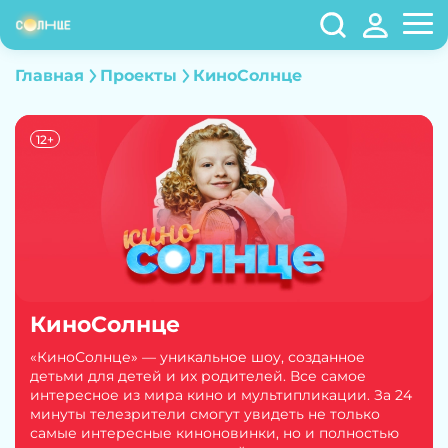
Главная
Проекты
КиноСолнце
12+
КиноСолнце
«КиноСолнце» — уникальное шоу, созданное
детьми для детей и их родителей. Все самое
интересное из мира кино и мультипликации. За 24
минуты телезрители смогут увидеть не только
самые интересные киноновинки, но и полностью