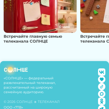
0 мин
Встречайте главную семью
Встречайте 
телеканала СОЛНЦЕ
телеканала 
«СОЛНЦЕ» — федеральный
развлекательный телеканал,
рассчитанный на широкую
семейную аудиторию.
© 2026 СОЛНЦЕ ☀️ ТЕЛЕКАНАЛ
ООО «7ТВ»