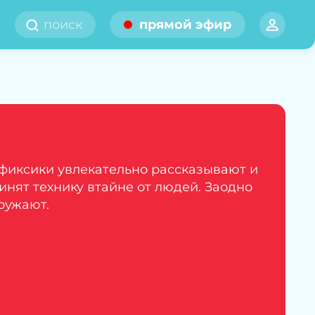
прямой эфир
фиксики увлекательно рассказывают и
инят технику втайне от людей. Заодно
ружают.