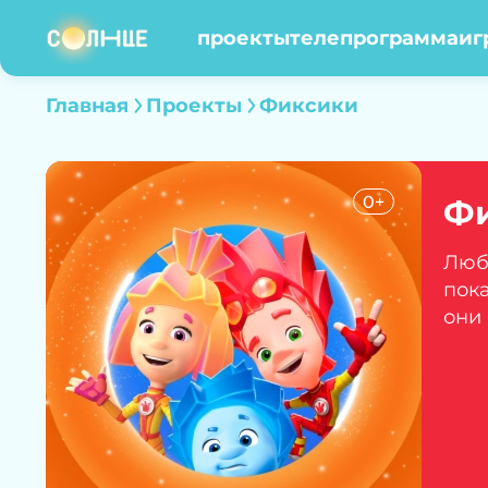
проекты
телепрограмма
иг
Главная
Проекты
Фиксики
0+
Ф
Люб
пока
они 