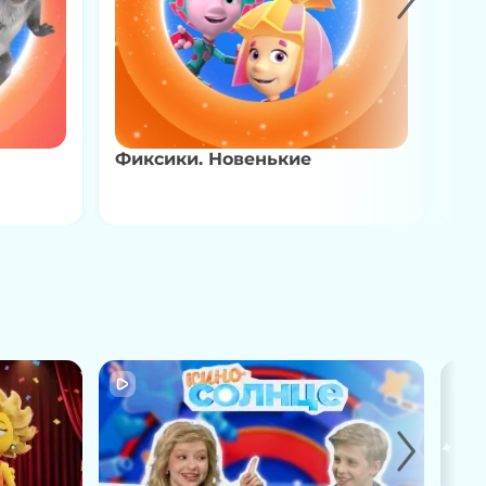
Фиксики. Новенькие
Ту