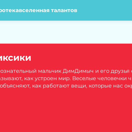
ротека
вселенная талантов
иксики
ознательный мальчик ДимДимыч и его друзья 
зывают, как устроен мир. Веселые человечки ч
объясняют, как работают вещи, которые нас ок