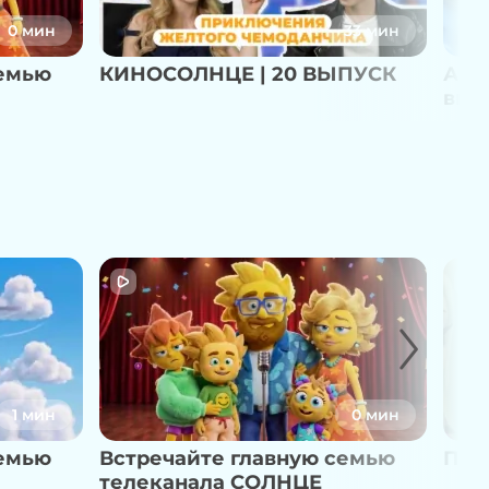
0 мин
33 мин
семью
КИНОСОЛНЦЕ | 20 ВЫПУСК
Агро
вып
1 мин
0 мин
семью
Встречайте главную семью
Пул
телеканала СОЛНЦЕ