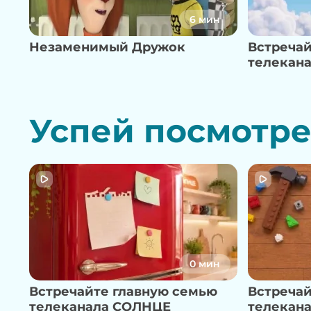
6 мин
Незаменимый Дружок
Встречай
телекан
Успей посмотре
0 мин
Встречайте главную семью
Встречай
телеканала СОЛНЦЕ
телекан