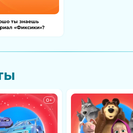
ошо ты знаешь
риал «Фиксики»?
ты
0+