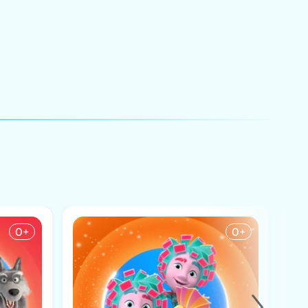
0+
0+