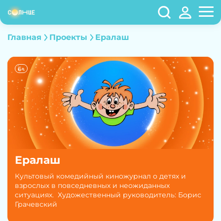
Главная
Проекты
Ералаш
6+
Ералаш
Культовый комедийный киножурнал о детях и
взрослых в повседневных и неожиданных
ситуациях. Художественный руководитель: Борис
Грачевский