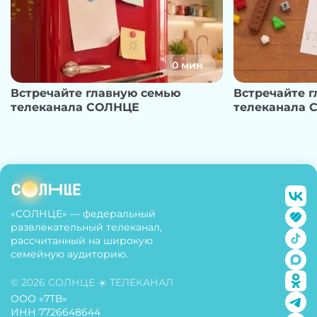
0 мин
Встречайте главную семью
Встречайте 
телеканала СОЛНЦЕ
телеканала 
«СОЛНЦЕ» — федеральный
развлекательный телеканал,
рассчитанный на широкую
семейную аудиторию.
© 2026 СОЛНЦЕ ☀️ ТЕЛЕКАНАЛ
ООО «7ТВ»
ИНН 7726648644