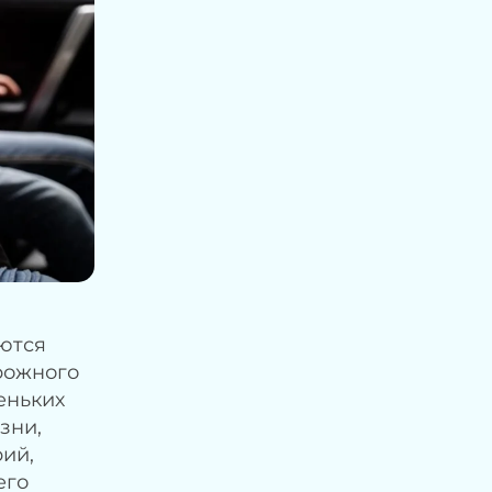
аются
рожного
еньких
зни,
рий,
его