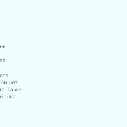
нь
ее.
сте
рой нет
а. Такое
ебенка