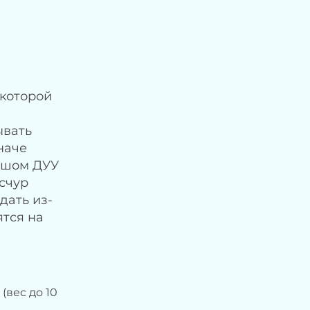
 которой
ывать
наче
ьшом ДУУ
счур
дать из-
ятся на
(вес до 10