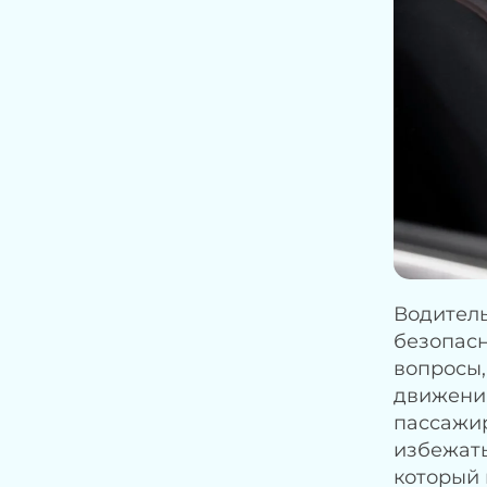
Водитель
безопасн
вопросы,
движения
пассажир
избежать
который 