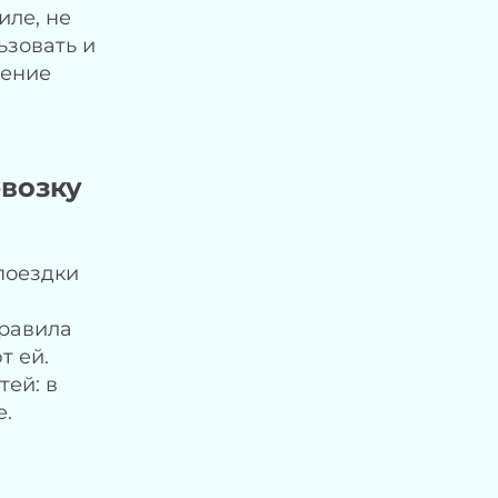
иле, не
ьзовать и
дение
возку
поездки
правила
т ей.
тей: в
е.