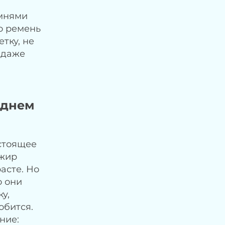
емнями
о ремень
тку, не
 даже
еднем
стоящее
ажир
асте. Но
о они
у,
обится.
ние: