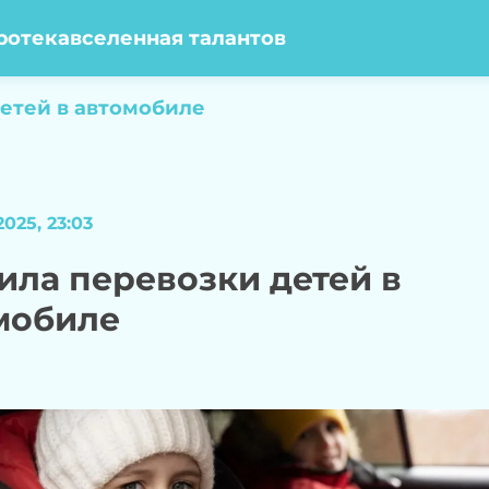
ротека
вселенная талантов
етей в автомобиле
025, 23:03
ила перевозки детей в
мобиле