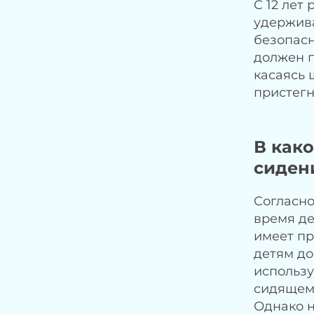
С 12 лет
удержива
безопасн
должен п
касаясь 
пристегн
В как
сиден
Согласно
время де
имеет пр
детям до
использу
сидящему
Однако н