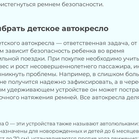
истегнуться ремнем безопасности.
ыбрать детское автокресло
тского автокресла — ответственная задача, от
м зависит безопасность ребенка во время
льной поездки. При покупке необходимо учит
 вес и рост несовершеннолетнего пассажира, и
зникнуть проблемы. Например, в слишком бол
не получится надежно зафиксировать, а в чере
м удерживающем устройстве он может постра
очного натяжения ремней. Все автокресла дел
а 0 — эти устройства также называют автолюльками:
азначены для новорожденных и детей до 6 месяцев 
ост до 70 см), устанавливаются против хода движения;