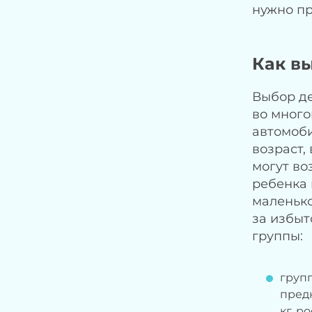
нужно пр
Как в
Выбор де
во много
автомоби
возраст,
могут во
ребенка 
маленько
за избыт
группы:
групп
предн
кг, р