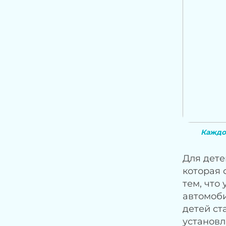
Каждом
Для дете
которая 
тем, что
автомоби
детей ст
установл