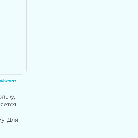
pik.com
льку,
няется
у. Для