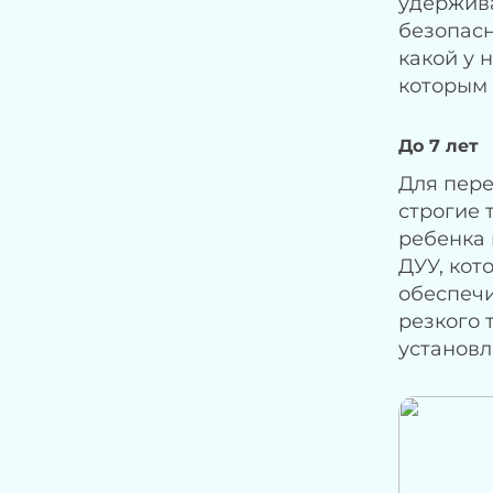
удержива
безопасн
какой у 
которым 
До 7 лет
Для пере
строгие 
ребенка 
ДУУ, кот
обеспеч
резкого 
установл