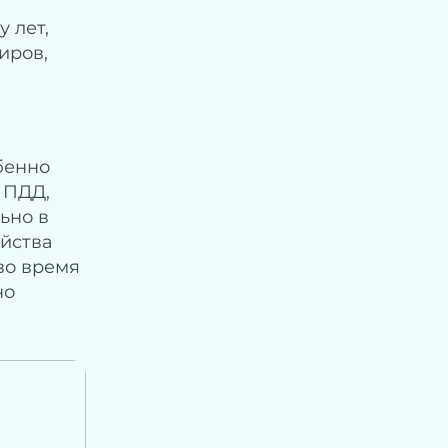
 лет,
иров,
бенно
 ПДД,
ьно в
ойства
во время
но